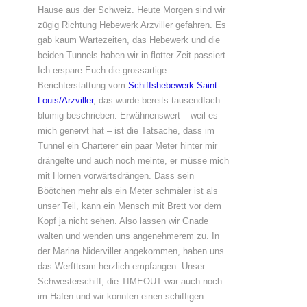
Hause aus der Schweiz. Heute Morgen sind wir
zügig Richtung Hebewerk Arzviller gefahren. Es
gab kaum Wartezeiten, das Hebewerk und die
beiden Tunnels haben wir in flotter Zeit passiert.
Ich erspare Euch die grossartige
Berichterstattung vom
Schiffshebewerk Saint-
Louis/Arzviller
, das wurde bereits tausendfach
blumig beschrieben. Erwähnenswert – weil es
mich genervt hat – ist die Tatsache, dass im
Tunnel ein Charterer ein paar Meter hinter mir
drängelte und auch noch meinte, er müsse mich
mit Hornen vorwärtsdrängen. Dass sein
Böötchen mehr als ein Meter schmäler ist als
unser Teil, kann ein Mensch mit Brett vor dem
Kopf ja nicht sehen. Also lassen wir Gnade
walten und wenden uns angenehmerem zu. In
der Marina Niderviller angekommen, haben uns
das Werftteam herzlich empfangen. Unser
Schwesterschiff, die TIMEOUT war auch noch
im Hafen und wir konnten einen schiffigen