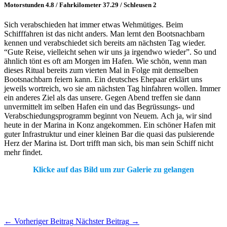
Motorstunden 4.8 / Fahrkilometer 37.29 / Schleusen 2
Sich verabschieden hat immer etwas Wehmütiges. Beim
Schifffahren ist das nicht anders. Man lernt den Bootsnachbarn
kennen und verabschiedet sich bereits am nächsten Tag wieder.
“Gute Reise, vielleicht sehen wir uns ja irgendwo wieder”. So und
ähnlich tönt es oft am Morgen im Hafen. Wie schön, wenn man
dieses Ritual bereits zum vierten Mal in Folge mit demselben
Bootsnachbarn feiern kann. Ein deutsches Ehepaar erklärt uns
jeweils wortreich, wo sie am nächsten Tag hinfahren wollen. Immer
ein anderes Ziel als das unsere. Gegen Abend treffen sie dann
unvermittelt im selben Hafen ein und das Begrüssungs- und
Verabschiedungsprogramm beginnt von Neuem. Ach ja, wir sind
heute in der Marina in Konz angekommen. Ein schöner Hafen mit
guter Infrastruktur und einer kleinen Bar die quasi das pulsierende
Herz der Marina ist. Dort trifft man sich, bis man sein Schiff nicht
mehr findet.
Klicke auf das Bild um zur Galerie zu gelangen
←
Vorheriger Beitrag
Nächster Beitrag
→