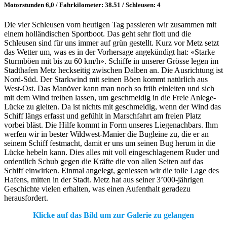
Motorstunden 6,0 / Fahrkilometer: 38.51 / Schleusen: 4
Die vier Schleusen vom heutigen Tag passieren wir zusammen mit
einem holländischen Sportboot. Das geht sehr flott und die
Schleusen sind für uns immer auf grün gestellt. Kurz vor Metz setzt
das Wetter um, was es in der Vorhersage angekündigt hat: «Starke
Sturmböen mit bis zu 60 km/h». Schiffe in unserer Grösse legen im
Stadthafen Metz heckseitig zwischen Dalben an. Die Ausrichtung ist
Nord-Süd. Der Starkwind mit seinen Böen kommt natürlich aus
West-Ost. Das Manöver kann man noch so früh einleiten und sich
mit dem Wind treiben lassen, um geschmeidig in die Freie Anlege-
Lücke zu gleiten. Da ist nichts mit geschmeidig, wenn der Wind das
Schiff längs erfasst und gefühlt in Marschfahrt am freien Platz
vorbei bläst. Die Hilfe kommt in Form unseres Liegenachbars. Ihm
werfen wir in bester Wildwest-Manier die Bugleine zu, die er an
seinem Schiff festmacht, damit er uns um seinen Bug herum in die
Lücke hebeln kann. Dies alles mit voll eingeschlagenem Ruder und
ordentlich Schub gegen die Kräfte die von allen Seiten auf das
Schiff einwirken. Einmal angelegt, geniessen wir die tolle Lage des
Hafens, mitten in der Stadt. Metz hat aus seiner 3’000-jährigen
Geschichte vielen erhalten, was einen Aufenthalt geradezu
herausfordert.
Klicke auf das Bild um zur Galerie zu gelangen