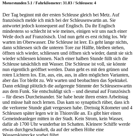
Motorstunden 5.1 / Fahrkilometer: 31.83 / Schleusen: 4
Der Tag beginnt mit der ersten Schleuse gleich bei Metz. Auf
französisch melde ich mich bei der Schleusenwartin an. Sie
antwortet jedoch konsequent auf Englisch. Da ihr Englisch
mindestens so schlecht ist wie meines, einigen wir uns nach einer
Weile doch auf Französisch. Und nun geht es erst richtig los. Wir
warten im Oberwasser. Die Schleuse ist leer. Es geht lange nichts,
dann schliessen sich die unteren Tore zur Hälfte, bleiben stehen,
öffnen sich wieder, schliessen und öffnen sich wieder, damit sie sich
wieder schliessen können. Nach einer halben Stunde füllt sich die
Schleuse tatsächlich mit Wasser. Die Schleuse ist voll, sie könnte
nun eigentlich geöffnet werden. Dann geht es mit den grünen und
roten Lichtern los. Ein, aus, ein, aus, in allen möglichen Varianten,
aber das Tor bleibt zu. Wir warten und beobachten das Spektakel.
Dann erklingt plötzlich die aufgeregte Stimmte der Schleusenwartin
aus dem Funk. Sie entschuldigt sich – und diesmal auf Französisch
– für dieses Durcheinander. Sie habe heute ihren ersten Arbeitstag
und müsse halt noch lernen. Das kam so synaptisch rüber, dass ich
die verlorene Stunde glatt vergessen habe. Dreissig Kilometer und 4
Schleusen später legen wir in Thionville an. Es gibt hier einen
Gemeindeanleger mitten in der Stadt. Kein Strom, kein Wasser,
dafür ab 1700 Uhr wunderbar im Schatten. Kleinere Schiffe werde
etwas durchgeschaukelt, da auf der selben Höhe eine
Wasserskistrecke vorbei führt.