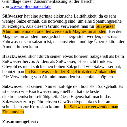
Grundlage dieser Zusammenfassung ist der Bericht
von
www.opferanode24.de
.
Süßwasser
hat eine geringe elektrische Leitfähigkeit, da es sehr
wenige Salze enthält, die notwendig sind, um eine Spannungsreihe
zu erzeugen. Aus diesem Grund verwendet man für
Süßwasser
Aluminiumanoden oder teilweise auch Magnesiumanoden
. Bei den
Magenesiumanoden muss jedoch sichergestellt werden, dass das
Fahrwasser sehr salzarm ist, da sonst eine unnötige Überreaktion der
Anode drohen kann.
Brackwasser
sticht durch seinen etwas höheren Salzgehalt als beim
Süßwasser hervor. Anders als Süßwasser, ist es nicht trinkbar.
Obwohl es nicht solch einen hohen Salzgehalt wie Salzwasser hat,
benutzt man
im Brackwasser in der Regel trotzdem Zinkanoden
.
Die Verwendung von Aluminiumanoden ist ebenfalls möglich.
Salzwasser
hat seinem Namen zufolge den höchsten Salzgehalt. Es
ist ebenso wie Brackwasser ungenießbar, hat die beste
elektrochemische Leitfähigkeit. Diese Eigenschaft macht das
Salzwasser zum gefährlichsten Gewässertypen, da es hier am
schnellsten zur Korrosion kommt.
Im Salzwasser verwendet man
Zinkanoden
.
Zusammengefasst: