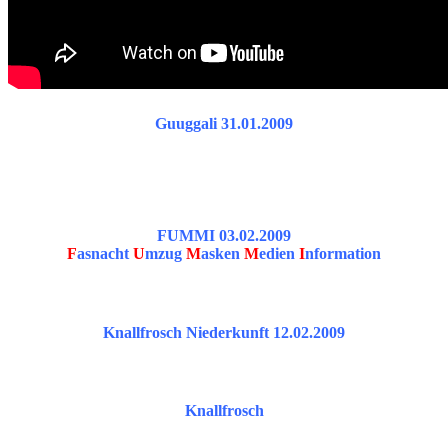
Guuggali 31.01.2009
FUMMI 03.02.2009
F
asnacht
U
mzug
M
asken
M
edien
I
nformation
Knallfrosch Niederkunft 12.02.2009
Knallfrosch