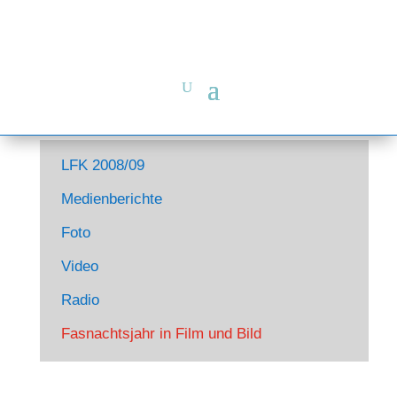
LFK 2008/09
Medienberichte
Foto
Video
Radio
Fasnachtsjahr in Film und Bild