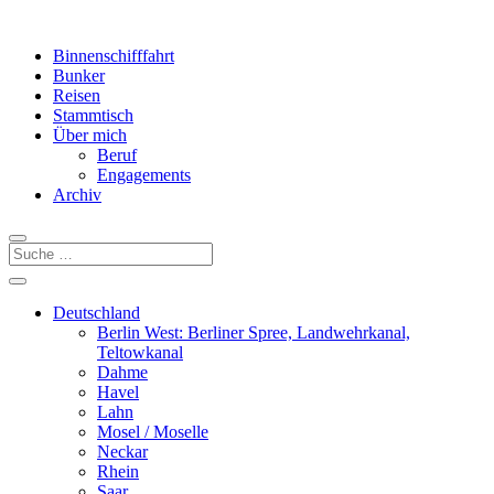
Binnenschifffahrt
Bunker
Reisen
Stammtisch
Über mich
Beruf
Engagements
Archiv
Deutschland
Berlin West: Berliner Spree, Landwehrkanal,
Teltowkanal
Dahme
Havel
Lahn
Mosel / Moselle
Neckar
Rhein
Saar