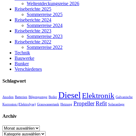
Weltentdeckungsreise 2026
Reiseberichte 2025
Sommerreise 2025
Reiseberichte 2024
Sommerreise 2024
Reiseberichte 2023
Sommerreise 2023
Reiseberichte 2022
Sommerreise 2022
Technik
Bauwerke
Bunker
Verschiedenes
Schlagwort
Diesel
Elektronik
Anoden
Batterien
Bilgenpumpe
Boiler
Galvanische
Propeller
Refit
Korrosion (Elektrolyse)
Grauwassertank
Heizung
Solaranlage
Archiv
Archiv