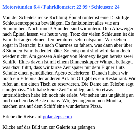
Motorstunden 6,4 / Fahrkilometer: 22,99 / Schleusen: 24
Von der Scheitelstrecke Richtung Épinal runter ist eine 15-stufige
Schleusentreppe zu bewältigen. Es funktioniert alles wie am
Schnürchen. Nach rund 3 Stunden sind wir untern. Den Abzweiger
nach Épinal lassen wir heute weg. Trotz der vielen Schleusen ist die
Fahrt bei angenehmen Temperaturen sehr entspannt. Wir ziehen
sogar in Betracht, bis
nach Charmes
zu fahren, was dann aber über
8 Stunden Fahrt bedeutet hätte. So entspannt sind wird dann doch
wieder nicht. Am
grossen
Anleger von
Nomexy
liegen bereits zwei
Schiffe. Eines davon ist mit einem Binnenskipper Wimpel beflaggt,
was dazu führt, dass wir kurze Zeit später mit dem Eigner Lutz
Schulte einen gemütlichen Apéro zelebrieren. Danach haben wir
noch ein Erlebnis der anderen Art. Im Ort gibt es ein Restaurant. Wir
rufen an, um einen Tisch zu reservieren. Die Dame am Telefon sagt
sinngemäss
: “Ich habe keine Zeit” und legt auf. So etwas
unterirdischen habe ich noch nie erlebt. Wir sehen uns ungläubig an
und machen das Beste daraus. Wir, genaugenommen Monika,
machen uns auf dem Schiff eine wunderbare Pizza.
Erlebe die Reise auf
polarsteps.com
Klicke auf das Bild um zur Galerie zu gelangen