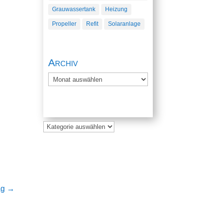
Grauwassertank
Heizung
Propeller
Refit
Solaranlage
Archiv
Archiv
ag
→