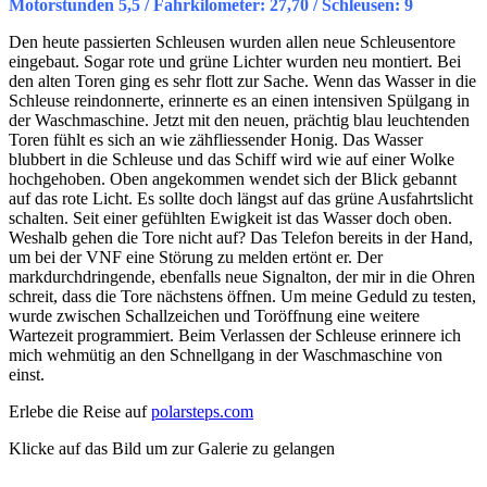
Motorstunden 5,5 / Fahrkilometer: 27,70 / Schleusen: 9
Den
heute passierten Schleusen wurden
allen neue Schleusentore
eingebaut. Sogar rote und grüne Lichter wurden neu montiert. Bei
den alten Toren ging es sehr flott zur Sache. Wenn das Wasser in die
Schleuse reindonnerte, erinnerte es an einen intensiven Spülgang in
der Waschmaschine. Jetzt mit den neuen, prächtig blau leuchtenden
Toren fühlt es sich an wie
zähfliessender
Honig. Das Wasser
blubbert in die Schleuse und das Schiff wird wie auf einer Wolke
hochgehoben. Oben angekommen wendet sich der Blick gebannt
auf das rote Licht. Es sollte doch längst auf das grüne Ausfahrtslicht
schalten. Seit einer gefühlten Ewigkeit ist das Wasser doch oben.
Weshalb gehen die Tore nicht auf? Das Telefon bereits in der Hand,
um bei der VNF eine Störung zu melden ertönt er. Der
markdurchdringende, ebenfalls neue Signalton, der mir in die Ohren
schreit, dass die Tore nächstens öffnen. Um meine Geduld zu testen,
wurde zwischen Schallzeichen und Toröffnung eine weitere
Wartezeit programmiert. Beim Verlassen der Schleuse erinnere ich
mich wehmütig an den Schnellgang in der Waschmaschine von
einst.
Erlebe die Reise auf
polarsteps.com
Klicke auf das Bild um zur Galerie zu gelangen