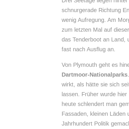
Drei Seetage liegen hinte
schnurgerade Richtung Eng
wenig Aufregung. Am Morg
zum letzten Mal auf diese
das Tenderboot an Land, un
fast nach Ausflug an.
Von Plymouth geht es hin
Dartmoor-Nationalparks
wirkt, als hätte sie sich s
lassen. Früher wurde hier
heute schlendert man gemü
Fassaden, kleinen Läden
Jahrhundert Politik gemach