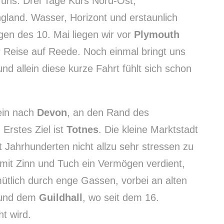
r uns. Drei Tage Kurs Nord-Ost,
land. Wasser, Horizont und erstaunlich
en des 10. Mai liegen wir vor
Plymouth
r Reise auf Reede. Noch einmal bringt uns
d allein diese kurze Fahrt fühlt sich schon
ein nach
Devon
, an den Rand des
. Erstes Ziel ist
Totnes
. Die kleine Marktstadt
eit Jahrhunderten nicht allzu sehr stressen zu
 mit Zinn und Tuch ein Vermögen verdient,
tlich durch enge Gassen, vorbei an alten
 und dem
Guildhall
, wo seit dem 16.
t wird.