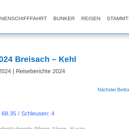
NNENSCHIFFFAHRT
BUNKER
REISEN
STAMMT
024 Breisach – Kehl
2024
|
Reiseberichte 2024
Nächster Beitr
 68.35 / Schleusen: 4
enbetäubende Bilgen-Alarm. Kurze