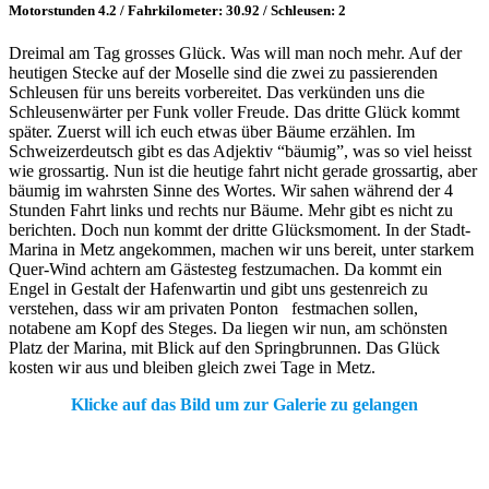
Motorstunden 4.2 / Fahrkilometer: 30.92 / Schleusen: 2
Dreimal am Tag grosses Glück. Was will man noch mehr. Auf der
heutigen Stecke auf der Moselle sind die zwei zu passierenden
Schleusen für uns bereits vorbereitet. Das verkünden uns die
Schleusenwärter per Funk voller Freude. Das dritte Glück kommt
später. Zuerst will ich euch etwas über Bäume erzählen. Im
Schweizerdeutsch gibt es das Adjektiv “bäumig”, was so viel heisst
wie grossartig. Nun ist die heutige fahrt nicht gerade grossartig, aber
bäumig im wahrsten Sinne des Wortes. Wir sahen während der 4
Stunden Fahrt links und rechts nur Bäume. Mehr gibt es nicht zu
berichten. Doch nun kommt der dritte Glücksmoment. In der Stadt-
Marina in Metz angekommen, machen wir uns bereit, unter starkem
Quer-Wind achtern am Gästesteg festzumachen. Da kommt ein
Engel in Gestalt der Hafenwartin und gibt uns gestenreich zu
verstehen, dass wir am privaten Ponton festmachen sollen,
notabene am Kopf des Steges. Da liegen wir nun, am schönsten
Platz der Marina, mit Blick auf den Springbrunnen. Das Glück
kosten wir aus und bleiben gleich zwei Tage in Metz.
Klicke auf das Bild um zur Galerie zu gelangen