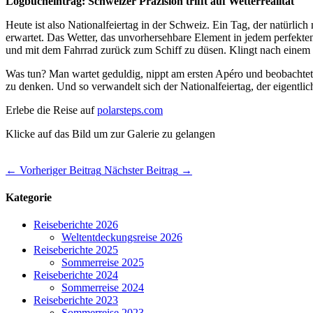
Logbucheintrag: Schweizer Präzision trifft auf Wetterrealität
Heute ist also Nationalfeiertag in der Schweiz. Ein Tag, der natür
erwartet. Das Wetter, das unvorhersehbare Element in jedem perfekten 
und mit dem Fahrrad zurück zum Schiff zu düsen. Klingt nach einem s
Was tun? Man wartet geduldig, nippt am ersten Apéro und beobachtet,
zu denken. Und so verwandelt sich der Nationalfeiertag, der eigentlic
Erlebe die Reise auf
polarsteps.com
Klicke auf das Bild um zur Galerie zu gelangen
←
Vorheriger Beitrag
Nächster Beitrag
→
Kategorie
Reiseberichte 2026
Weltentdeckungsreise 2026
Reiseberichte 2025
Sommerreise 2025
Reiseberichte 2024
Sommerreise 2024
Reiseberichte 2023
Sommerreise 2023