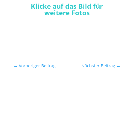
Klicke auf das Bild für
weitere Fotos
←
Vorheriger Beitrag
Nächster Beitrag
→
Kategorie
Reiseberichte 2026
Weltentdeckungsreise 2026
Reiseberichte 2025
Sommerreise 2025
Reiseberichte 2024
Sommerreise 2024