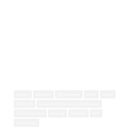
Reiseberichte 2023
Sommerreise 2023
Reiseberichte 2022
Sommerreise 2022
Technik
Bauwerke
Bunker
Verschiedenes
Schlagwort
Anoden
Batterien
Bilgenpumpe
Boiler
Diesel
Elektronik
Galvanische Korrosion (Elektrolyse)
Grauwassertank
Heizung
Propeller
Refit
Solaranlage