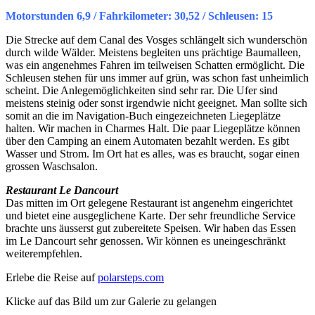
Motorstunden 6,9 / Fahrkilometer: 30,52 / Schleusen: 15
Die Strecke auf dem Canal des Vosges schlängelt sich wunderschön
durch wilde Wälder. Meistens begleiten uns prächtige Baumalleen,
was ein angenehmes Fahren im teilweisen Schatten ermöglicht. Die
Schleusen stehen für uns immer auf grün, was schon fast unheimlich
scheint. Die Anlegemöglichkeiten sind sehr rar. Die Ufer sind
meistens steinig oder sonst irgendwie nicht geeignet. Man sollte sich
somit an die im Navigation-Buch eingezeichneten Liegeplätze
halten. Wir machen in Charmes Halt. Die paar Liegeplätze können
über den Camping an einem Automaten bezahlt werden. Es gibt
Wasser und Strom. Im Ort hat es alles, was es braucht, sogar einen
grossen Waschsalon.
Restaurant Le Dancourt
Das mitten im Ort gelegene Restaurant ist angenehm eingerichtet
und bietet eine ausgeglichene Karte. Der sehr freundliche Service
brachte uns äusserst gut zubereitete Speisen. Wir haben das Essen
im Le Dancourt sehr genossen. Wir können es uneingeschränkt
weiterempfehlen.
Erlebe die Reise auf
polarsteps.com
Klicke auf das Bild um zur Galerie zu gelangen