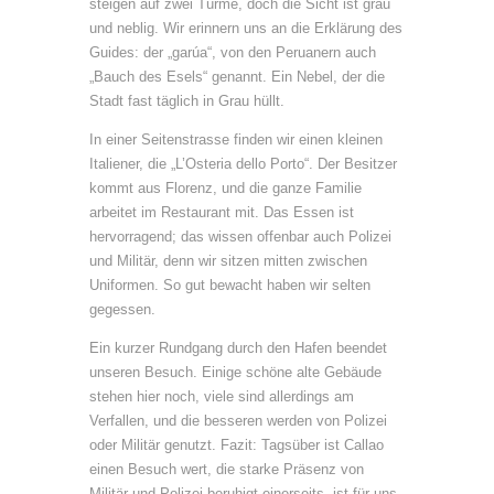
steigen auf zwei Türme, doch die Sicht ist grau
und neblig. Wir erinnern uns an die Erklärung des
Guides: der „garúa“, von den Peruanern auch
„Bauch des Esels“ genannt. Ein Nebel, der die
Stadt fast täglich in Grau hüllt.
In einer Seitenstrasse finden wir einen kleinen
Italiener, die „L’Osteria dello Porto“. Der Besitzer
kommt aus Florenz, und die ganze Familie
arbeitet im Restaurant mit. Das Essen ist
hervorragend; das wissen offenbar auch Polizei
und Militär, denn wir sitzen mitten zwischen
Uniformen. So gut bewacht haben wir selten
gegessen.
Ein kurzer Rundgang durch den Hafen beendet
unseren Besuch. Einige schöne alte Gebäude
stehen hier noch, viele sind allerdings am
Verfallen, und die besseren werden von Polizei
oder Militär genutzt. Fazit: Tagsüber ist Callao
einen Besuch wert, die starke Präsenz von
Militär und Polizei beruhigt einerseits, ist für uns