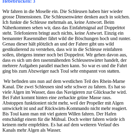
Hebebrücken: 3
Wir fahren in die Moselle ein. Die Schleusen haben hier wieder
grosse Dimensionen. Die Schleusenwärter denken auch in solchen.
Ich funkte die Schleuse mehrmals an, keine Antwort. Beim
Näherkommen sehen wir, dass das Einfahrtsignal auf Doppelrtot
steht. Telefonieren bringt auch nichts, keine Antwort. Einzig ein
bemannter Rasenmäher fährt wild die Böschungen hoch und runter.
Genau dieser hält plötzlich an und der Fahrer gibt uns wild
gestikulierend zu verstehen, dass wir in die Schleuse reinfahren
sollen, übrigens immer noch bei Doppelrot. Wir gehen davon aus,
dass es sich um den rasenmähenden Schleusenwärter handelt, der
mehrere Aufgaben parallel machen kann. So war es und die Fahrt
ging bis zum Abzweiger nach Toul sehr entspannt von statten.
Wir befinden uns nun auf dem westlichen Teil des Rhein-Marne
Kanal. Die zwei Schleusen sind sehr schwer zu fahren. Es hat so
viele Algen im Wasser, dass das Navigieren zur Glücksache wird.
Bei Fahrt kommt hinten eine zerhackte grüne Masse raus.
Abstoppen funktioniert nicht mehr, weil der Propeller mit Algen
umwickelt ist und auf Rückwärts-Kommando nicht mehr reagiert.
Bis Toul kann man mit viel gutem Willen fahren. Der Hafen
entschädigt einem für die Mühsal. Doch weiter fahren würde ich
keinem mehr empfehlen. Es hat auf dem weiteren Verlauf des
Kanals mehr Algen als Wasser.