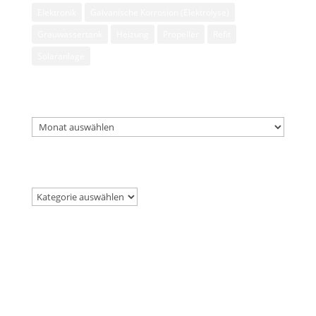
Elektronik
Galvanische Korrosion (Elektrolyse)
Grauwassertank
Heizung
Propeller
Refit
Solaranlage
Archiv
Archiv