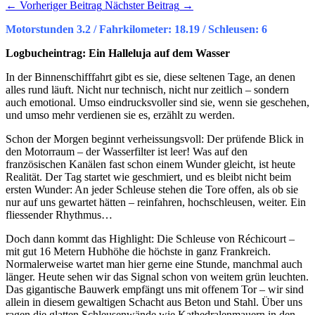
←
Vorheriger Beitrag
Nächster Beitrag
→
Motorstunden
3.2 / Fahrkilometer: 18.19 / Schleusen: 6
Logbucheintrag: Ein Halleluja auf dem Wasser
In der Binnenschifffahrt gibt es sie, diese seltenen Tage, an denen
alles rund läuft. Nicht nur technisch, nicht nur zeitlich – sondern
auch emotional. Umso eindrucksvoller sind sie, wenn sie geschehen,
und umso mehr verdienen sie es, erzählt zu werden.
Schon der Morgen beginnt verheissungsvoll: Der prüfende Blick in
den Motorraum – der Wasserfilter ist leer! Was auf den
französischen Kanälen fast schon einem Wunder gleicht, ist heute
Realität. Der Tag startet wie geschmiert, und es bleibt nicht beim
ersten Wunder: An jeder Schleuse stehen die Tore offen, als ob sie
nur auf uns gewartet hätten – reinfahren, hochschleusen, weiter. Ein
fliessender Rhythmus…
Doch dann kommt das Highlight: Die Schleuse von Réchicourt –
mit gut 16 Metern Hubhöhe die höchste in ganz Frankreich.
Normalerweise wartet man hier gerne eine Stunde, manchmal auch
länger. Heute sehen wir das Signal schon von weitem grün leuchten.
Das gigantische Bauwerk empfängt uns mit offenem Tor – wir sind
allein in diesem gewaltigen Schacht aus Beton und Stahl. Über uns
ragen die glatten Schleusenwände wie Kathedralenmauern in den