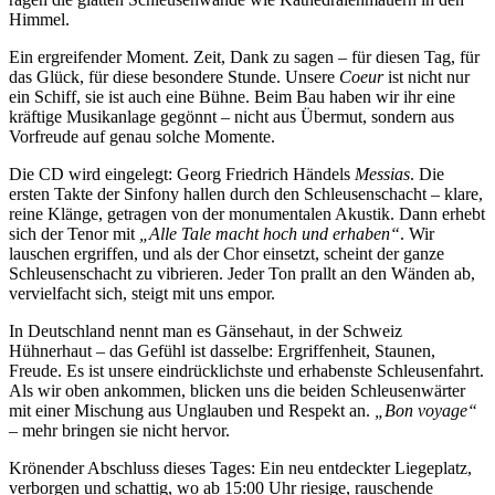
Himmel.
Ein ergreifender Moment. Zeit, Dank zu sagen – für diesen Tag, für
das Glück, für diese besondere Stunde. Unsere
Coeur
ist nicht nur
ein Schiff, sie ist auch eine Bühne. Beim Bau haben wir ihr eine
kräftige Musikanlage gegönnt – nicht aus Übermut, sondern aus
Vorfreude auf genau solche Momente.
Die CD wird eingelegt: Georg Friedrich Händels
Messias
. Die
ersten Takte der Sinfony hallen durch den Schleusenschacht – klare,
reine Klänge, getragen von der monumentalen Akustik. Dann erhebt
sich der Tenor mit
„Alle Tale macht hoch und erhaben“
. Wir
lauschen ergriffen, und als der Chor einsetzt, scheint der ganze
Schleusenschacht zu vibrieren. Jeder Ton prallt an den Wänden ab,
vervielfacht sich, steigt mit uns empor.
In Deutschland nennt man es Gänsehaut, in der Schweiz
Hühnerhaut – das Gefühl ist dasselbe: Ergriffenheit, Staunen,
Freude. Es ist unsere eindrücklichste und erhabenste Schleusenfahrt.
Als wir oben ankommen, blicken uns die beiden Schleusenwärter
mit einer Mischung aus Unglauben und Respekt an.
„Bon voyage“
– mehr bringen sie nicht hervor.
Krönender Abschluss dieses Tages: Ein neu entdeckter Liegeplatz,
verborgen und schattig, wo ab 15:00 Uhr riesige, rauschende