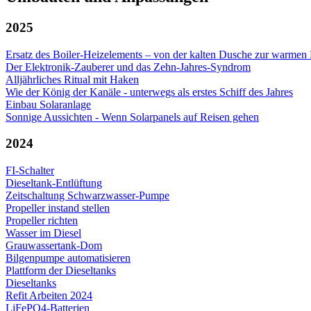
2025
Ersatz des Boiler-Heizelements – von der kalten Dusche zur warmen
Der Elektronik-Zauberer und das Zehn-Jahres-Syndrom
Alljährliches Ritual mit Haken
Wie der König der Kanäle - unterwegs als erstes Schiff des Jahres
Einbau Solaranlage
Sonnige Aussichten - Wenn Solarpanels auf Reisen gehen
2024
FI-Schalter
Dieseltank-Entlüftung
Zeitschaltung Schwarzwasser-Pumpe
Propeller instand stellen
Propeller richten
Wasser im Diesel
Grauwassertank-Dom
Bilgenpumpe automatisieren
Plattform der Dieseltanks
Dieseltanks
Refit Arbeiten 2024
LiFePO4-Batterien